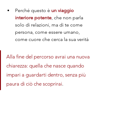
Perché questo è 
un viaggio 
interiore potente
, che non parla 
solo di relazioni, ma di te come 
persona, come essere umano, 
come cuore che cerca la sua verità
Alla fine del percorso avrai una nuova 
chiarezza: quella che nasce quando 
impari a guardarti dentro, senza più 
paura di ciò che scoprirai
.
"Cosa devo sapere sulle 
politiche di rimborso?"
Se hai acquistato 7 porte sull'amore, e 
cambi idea, sappi che 
hai 4 giorni
(inclusa la data di acquisto) per 