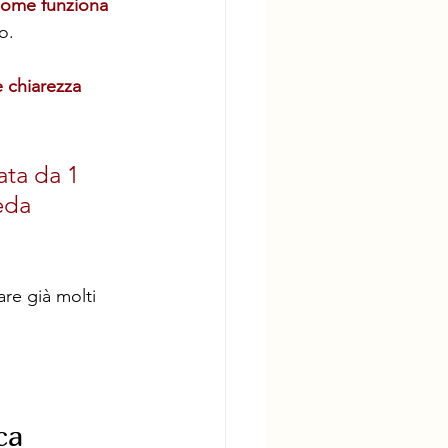
ome funziona 
o.
 chiarezza 
ata da 1 
eda 
re già molti 
ca