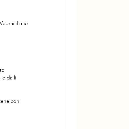
Vedrai il mio 
ato
e da lì 
rtene con 