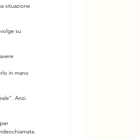
a situazione 
svolge su 
 avere 
rlo in mano 
ale”. Anzi. 
 per 
 videochiamata.