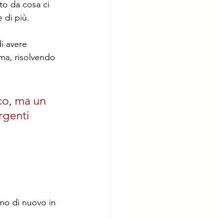
to da cosa ci 
 di più.
i avere 
ma, risolvendo 
co, ma un 
rgenti
 
amo di nuovo in 