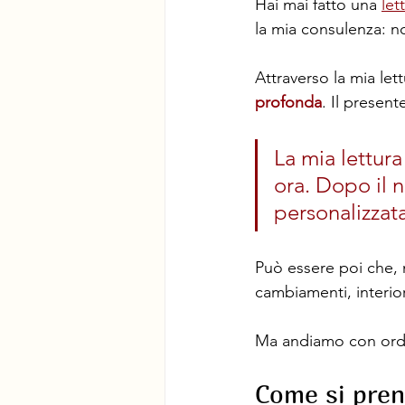
Hai mai fatto una 
let
la mia consulenza: no
Attraverso la mia let
profonda
. Il present
La mia lettura
ora. Dopo il n
personalizzat
Può essere poi che, n
cambiamenti, interiori
Ma andiamo con ord
Come si preno