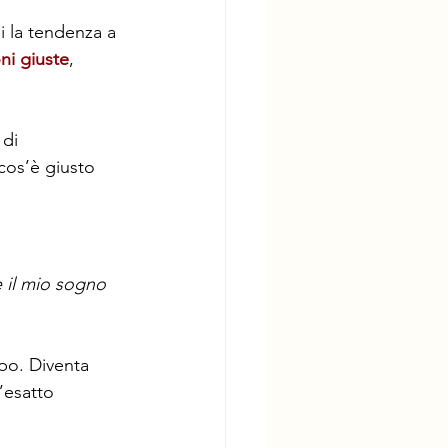
 la tendenza a 
ni giuste
, 
 di 
os’è giusto 
 il mio sogno 
po. Diventa 
l’esatto 