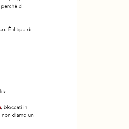
 perché ci 
o. È il tipo di 
ita.
a
, bloccati in 
do non diamo un 