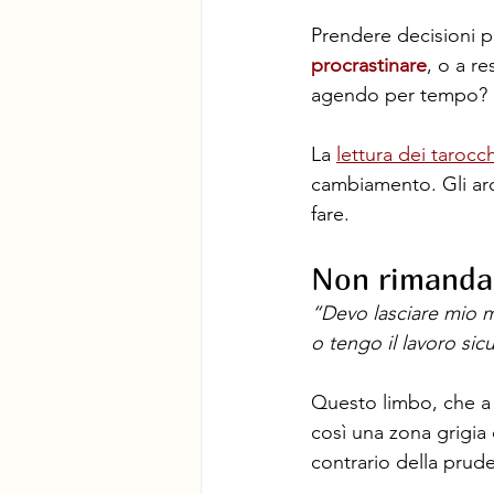
Prendere decisioni p
procrastinare
, o a r
agendo per tempo?
La 
lettura dei tarocch
cambiamento. Gli ar
fare.
Non rimandar
“Devo lasciare mio m
o tengo il lavoro si
Questo limbo, che a 
così una zona grigia 
contrario della prud