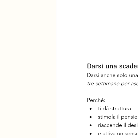
Darsi una scade
Darsi anche solo una
tre settimane per as
Perché:
ti dà struttura
stimola il pensie
riaccende il des
e attiva un senso