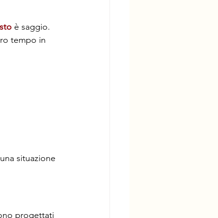
sto 
è saggio. 
tro tempo in 
 una situazione 
ono progettati 