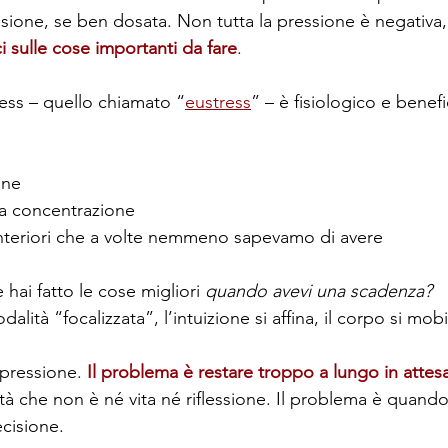
ssione, se ben dosata. Non tutta la pressione è negativa,
i sulle cose importanti da fare
.
tress – quello chiamato “
eustress
” – è fisiologico e benefic
e
one
ra concentrazione
 interiori che a volte nemmeno sapevamo di avere
 hai fatto le cose migliori 
quando avevi una scadenza?
dalità “focalizzata”, l’intuizione si affina, il corpo si mobil
 pressione. 
Il problema è restare troppo a lungo in attes
tà che non è né vita né riflessione. Il problema è quan
ecisione.