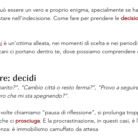
uò essere un vero e proprio enigma, specialmente se hai
estare nell’indecisione. Come fare per prendere le 
decisio
i
 è un’ottima alleata, nei momenti di scelta e nei periodi
cani ci portano dentro te, dove possiamo comprendere c
e: decidi
arito?”
, 
“Cambio città o resto ferma?”
, 
“Provo a seguire
curo che mi sta spegnendo?”.
volte chiamiamo “pausa di riflessione”, si prolunga trop
che ci 
prosciuga
. E la procrastinazione, in questi casi, è 
enza: è immobilismo camuffato da attesa.