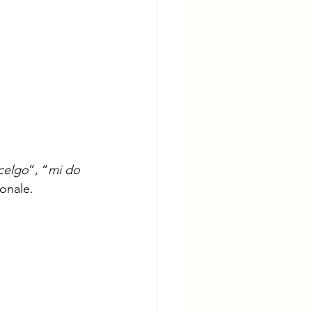
celgo
”, “
mi do 
onale. 