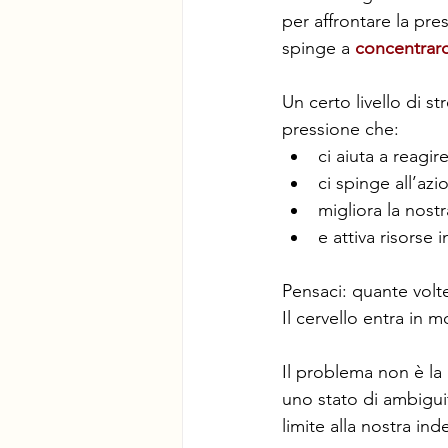
per affrontare la pre
spinge a 
concentrarc
Un certo livello di s
pressione che:
ci aiuta a reagir
ci spinge all’azi
migliora la nost
e attiva risorse
Pensaci: quante volte
Il cervello entra in mo
Il problema non è la
uno stato di ambigui
limite alla nostra ind