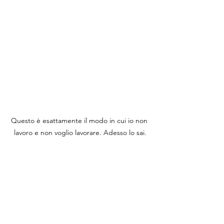
Questo è esattamente il modo in cui io non 
lavoro e non voglio lavorare. Adesso lo sai.
Lettura tarocchi: se hai 
fretta è meglio non prenotare
Non sono felice di lavorare per 
persone che mi mettono fretta. 
Non sono felice di vedere persone, 