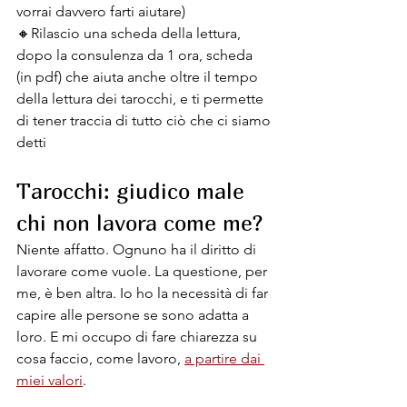
vorrai davvero farti aiutare)
🔸️Rilascio una scheda della lettura, 
dopo la consulenza da 1 ora, scheda 
(in pdf) che aiuta anche oltre il tempo 
della lettura dei tarocchi, e ti permette 
di tener traccia di tutto ciò che ci siamo 
detti
Tarocchi: giudico male 
chi non lavora come me?
Niente affatto. Ognuno ha il diritto di 
lavorare come vuole. La questione, per 
me, è ben altra. Io ho la necessità di far 
capire alle persone se sono adatta a 
loro. E mi occupo di fare chiarezza su 
cosa faccio, come lavoro, 
a partire dai 
miei valori
.