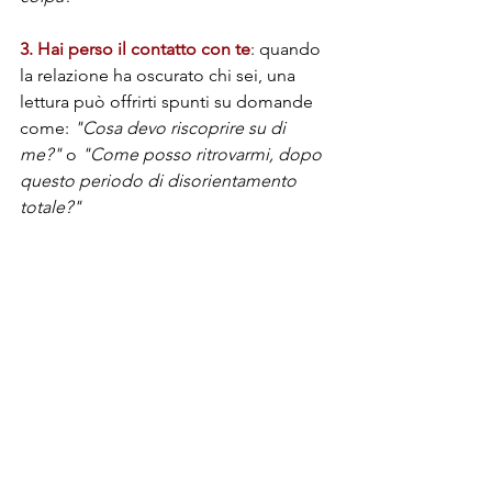
3. Hai perso il contatto con te
: quando 
la relazione ha oscurato chi sei, una 
lettura può offrirti spunti su domande 
come: 
"Cosa devo riscoprire su di 
me?"
 o 
"Come posso ritrovarmi, dopo 
questo periodo di disorientamento 
totale?"
4. Ti senti isolata o isolato e non sai 
come ricevere supporto
: se il/la partner 
ti ha allontanato dalle persone care, 
chiedere una lettura dei tarocchi è un 
ottimo modo per ricominciare a vivere 
il mondo delle relazioni. In consulenza, 
possiamo chiedere: 
"Qual è il primo 
passo per ricostruire la mia rete di 
supporto, tornando in contatto con chi 