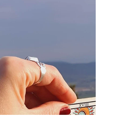
9 giu 2024
Tempo di lettura: 7 min
Tarocchi e falsi miti
Tarocchi? "Ah, portano sfortuna!". E chi li
legge? "È certamente una strega!". Tarocchi:
ma da dove arrivano tutti questi falsi miti?
Eccoci a quel post che prima o poi è
necessario scrivere, per sfatare tutte le
cavolate galattiche sui tarocchi. Faccio un
rapido elenco delle idiozie considerevoli.
Ma vediamole poi una a una, per smontare
tutti i falsi miti che si possono incontrare,
quando parliamo di tarocchi. Tarocchi:
vediamo quanti falsi miti riesco a elencarti
Tutti san