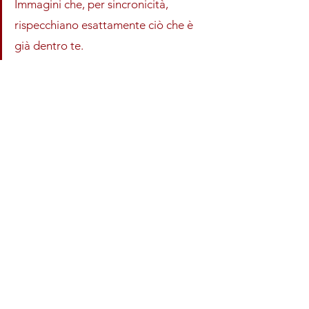
Immagini che, per sincronicità, 
rispecchiano esattamente ciò che è 
già dentro te.
Affinchè chiarezza possa essere fatta, i 
tarocchi mostrano i tuoi tempi, 
lavorano con loro e li uniscono. Ecco 
quindi 
tutti i tempi
 che vengono 
scandagliati dalla lettura dei tarocchi:
passato, presente e futuro (e ok)
tempo interiore, e nello specifico...
il tempo dei tuoi pensieri sulle 
cose andate
il tempo delle tue emozioni
il tempo dei tuoi pensieri su ciò 
che vuoi
il tempo di pensieri ed emozioni 
su ciò che è che sarà