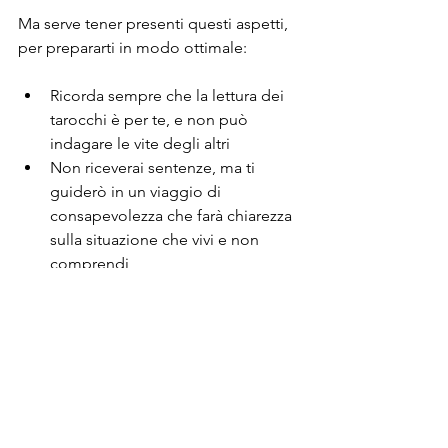
Ma serve tener presenti questi aspetti, 
per prepararti in modo ottimale:
Ricorda sempre che la lettura dei 
tarocchi è per te, e non può 
indagare le vite degli altri
Non riceverai sentenze, ma ti 
guiderò in un viaggio di 
consapevolezza che farà chiarezza 
sulla situazione che vivi e non 
comprendi
Non focalizzarti sulla paura di un 
esito negativo o di un esito 
positivo. È un po’ come quando si 
va dal dentista o a fare un chek-up: 
ci si prende cura di quello che c’è. 
E, in tal senso, la lettura è sempre 
un grande momento di 