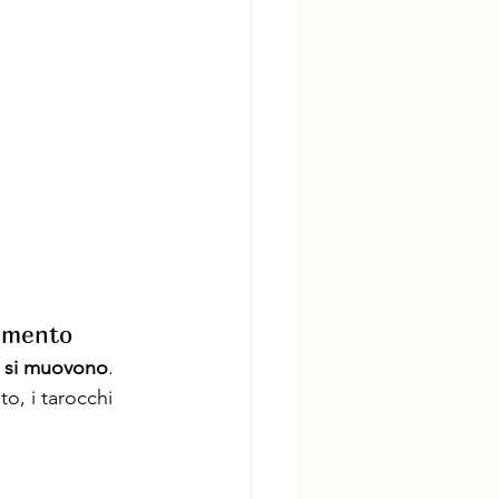
vimento
 si muovono
. 
o, i tarocchi 