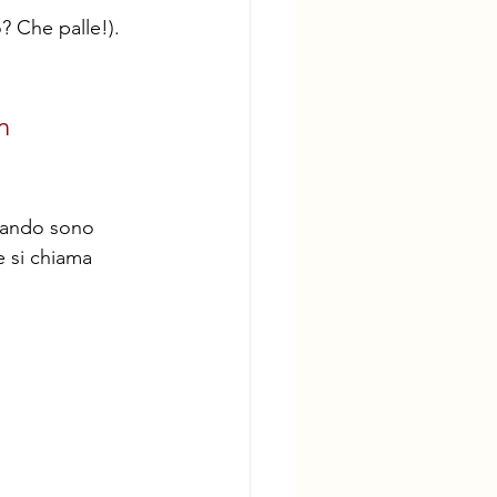
? Che palle!). 
n 
quando sono 
e si chiama 