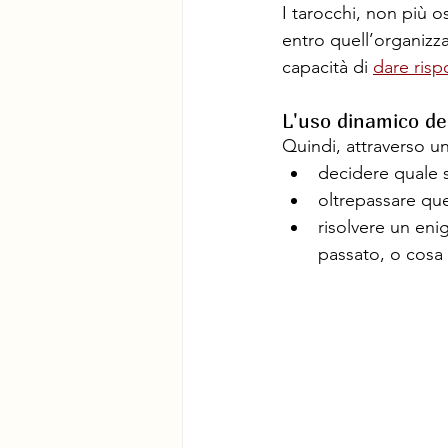
I tarocchi, non più o
entro quell’organizza
capacità di 
dare risp
L'uso dinamico de
Quindi, attraverso un
decidere quale s
oltrepassare qu
risolvere un eni
passato, o cosa 