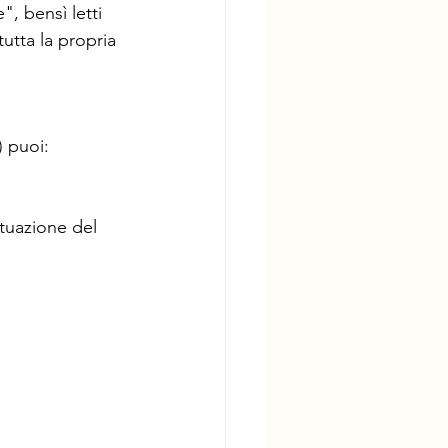
, bensì letti 
utta la propria 
) puoi:
ituazione del 