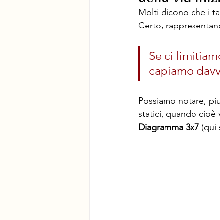
Molti dicono che i t
Certo, rappresentan
Se ci limitiam
capiamo davve
Possiamo notare, piut
statici, quando cioè 
Diagramma 3x7
 (qui 