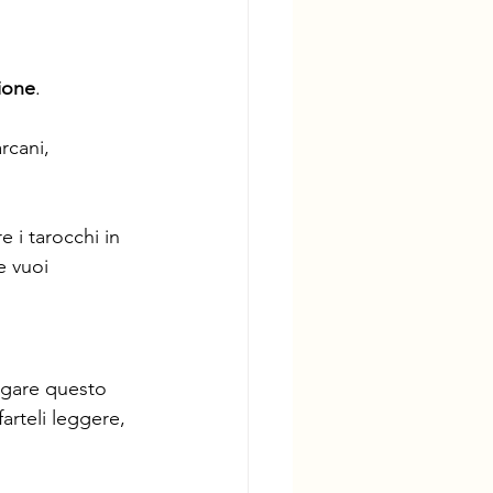
ione
. 
arcani, 
e i tarocchi in 
e vuoi 
iegare questo 
arteli leggere, 