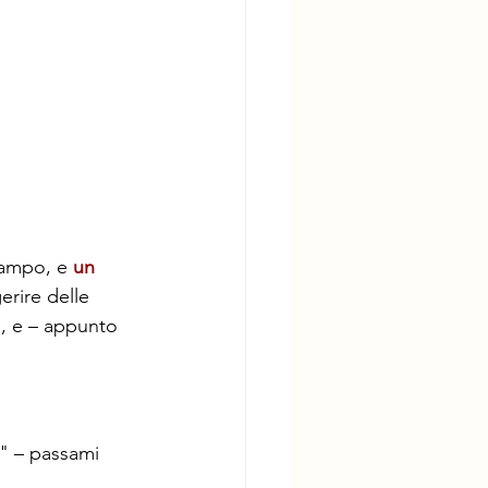
ampo, e 
un 
erire delle 
a, e – appunto 
e" – passami 