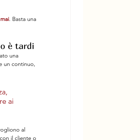
 mai
. Basta una 
o è tardi
ato una 
e un continuo, 
a, 
e ai 
vogliono al 
n il cliente o 