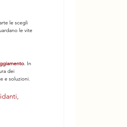
rte le scegli 
uardano le vite 
teggiamento
. In 
ura dei 
e e soluzioni. 
idanti, 