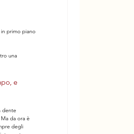
 in primo piano 
tro una 
mpo, e 
n dente 
 Ma da ora è 
mpre degli 