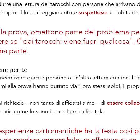
ndurre una lettura dei tarocchi con persone che arrivano 
empio. Il loro atteggiamento è 
sospettoso
, e dubitante.
la prova, omettono parte del problema pe
re se "dai tarocchi viene fuori qualcosa". 
na parte.
ene per te
centivare queste persone a un’altra lettura con me. Il f
 alla prova hanno buttato via i loro stessi soldi, il pro
i richiede – non tanto di affidarsi a me – di 
essere collab
roprio come lo sono io con la mia clientela. 
esperienze cartomantiche ha la testa così p
 da rendere impossibile un effettivo aiuto.