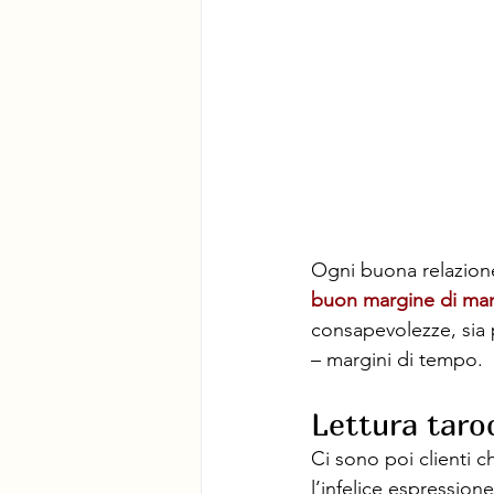
Ogni buona relazion
buon margine di ma
consapevolezze, sia p
– margini di tempo.
Lettura taroc
Ci sono poi clienti 
l’infelice espression