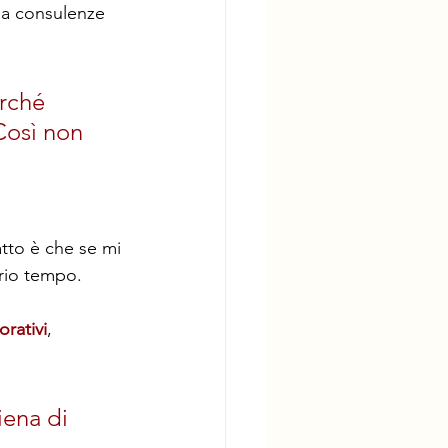
da consulenze 
rché 
Così non 
atto è che se mi 
prio tempo.
orativi
, 
iena di 
 