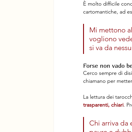
È molto difficile co
cartomantiche, ad es
Mi mettono al
vogliono vede
si va da nessu
Forse non vado b
Cerco sempre di disin
chiamano per mettermi
La lettura dei tarocch
trasparenti, chiari
. P
Chi arriva da 
paure e dubbi