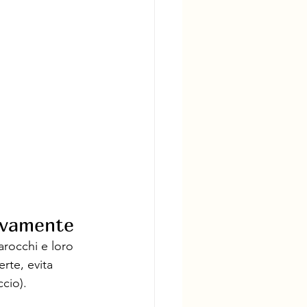
tivamente
arocchi e loro 
rte, evita 
cio).