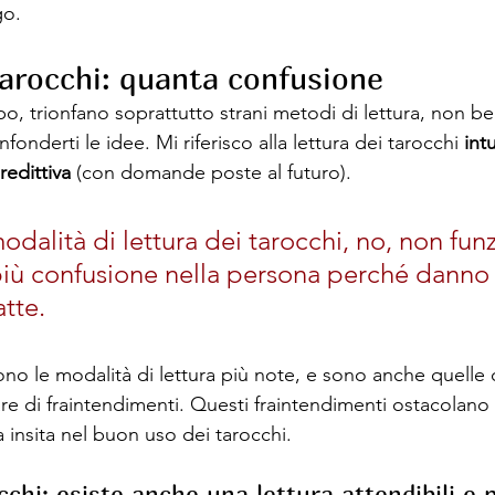
o. 
tarocchi: quanta confusione 
o, trionfano soprattutto strani metodi di lettura, non ben
onfonderti le idee. Mi riferisco alla lettura dei tarocchi 
intu
redittiva 
(con domande poste al futuro). 
dalità di lettura dei tarocchi, no, non fun
iù confusione nella persona perché danno 
atte.
no le modalità di lettura più note, e sono anche quelle 
e di fraintendimenti. Questi fraintendimenti ostacolano 
a insita nel buon uso dei tarocchi.
cchi: esiste anche una lettura attendibili e 