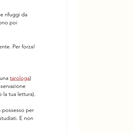
e rifuggi da 
gono poi 
ente. Per forza! 
 una 
tarologa
) 
sservazione 
la tua lettura). 
in possesso per 
tudiati. E non 