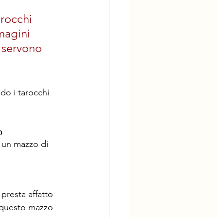
rocchi 
magini 
 servono 
do i tarocchi 
o
o un mazzo di 
 presta affatto 
 questo mazzo 