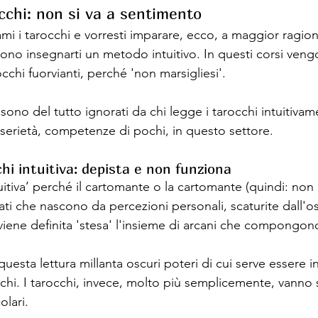
cchi: non si va a sentimento
ami i tarocchi e vorresti imparare, ecco, a maggior ragion
iono insegnarti un metodo intuitivo. In questi corsi ven
rocchi fuorvianti, perché 'non marsigliesi'. 
 sono del tutto ignorati da chi legge i tarocchi intuitivam
serietà, competenze di pochi, in questo settore.
hi intuitiva: depista e non funziona
ntuitiva’ perché il cartomante o la cartomante (quindi: non
cati che nascono da percezioni
personali, scaturite dall'o
viene definita 'stesa' l'insieme di arcani che compongono 
a questa lettura millanta oscuri poteri di cui serve essere 
chi. I tarocchi, invece, molto più semplicemente, vanno s
olari.