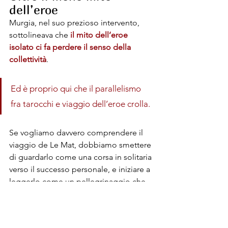
dell’eroe
Murgia, nel suo prezioso intervento, 
sottolineava che 
il mito dell’eroe 
isolato ci fa perdere il senso della 
collettività
.
Ed è proprio qui che il parallelismo 
fra tarocchi e viaggio dell’eroe crolla. 
Se vogliamo davvero comprendere il 
viaggio de Le Mat, dobbiamo smettere 
di guardarlo come una corsa in solitaria 
verso il successo personale, e iniziare a 
leggerlo come un pellegrinaggio che 
si arricchisce di 
incontri, di alleanze
, e 
di 
relazioni trasformative
. Re-la-zio-ni.