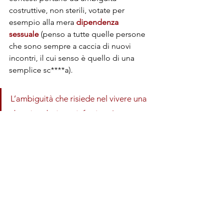
costruttive, non sterili, votate per 
esempio alla mera 
dipendenza 
sessuale 
(penso a tutte quelle persone 
che sono sempre a caccia di nuovi 
incontri, il cui senso è quello di una 
semplice sc****a).
L’ambiguità che risiede nel vivere una 
doppia relazione, infatti, può avere 
come obiettivo quello di rinegoziare il 
senso della coppia.
Andare oltre l'ambiguità
Se la persona resta nella relazione 
ufficiale, lo farà con un 
nuovo impulso
, 
e dopo aver fatto chiarezza attraverso 
l’ambiguità relazionale della doppia 